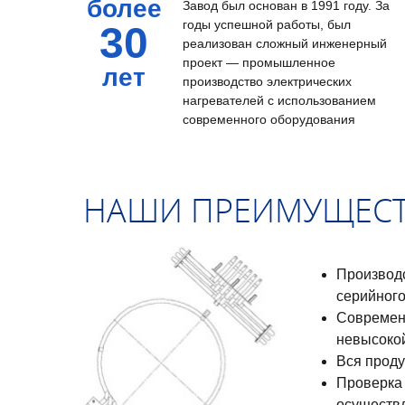
более
Завод был основан в 1991 году. За
годы успешной работы, был
30
реализован сложный инженерный
проект — промышленное
лет
производство электрических
нагревателей с использованием
современного оборудования
НАШИ ПРЕИМУЩЕС
Производс
серийного
Современн
невысокой
Вся прод
Проверка 
осуществл