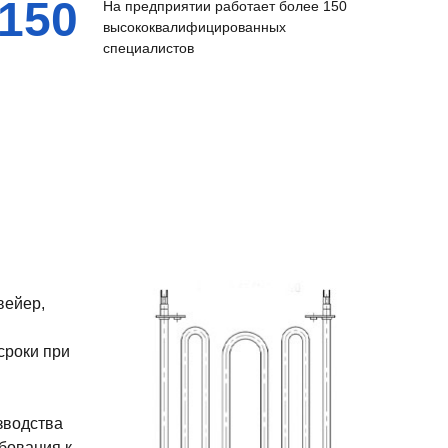
150
На предприятии работает более 150
высококвалифицированных
специалистов
вейер,
сроки при
зводства
бования к